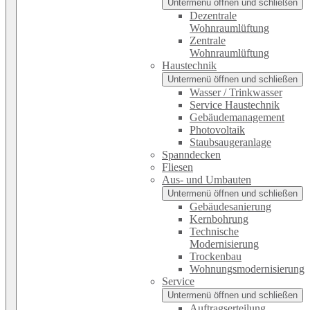
Untermenü öffnen und schließen
Dezentrale
Wohnraumlüftung
Zentrale
Wohnraumlüftung
Haustechnik
Untermenü öffnen und schließen
Wasser / Trinkwasser
Service Haustechnik
Gebäudemanagement
Photovoltaik
Staubsaugeranlage
Spanndecken
Fliesen
Aus- und Umbauten
Untermenü öffnen und schließen
Gebäudesanierung
Kernbohrung
Technische
Modernisierung
Trockenbau
Wohnungsmodernisierung
Service
Untermenü öffnen und schließen
Auftragserteilung